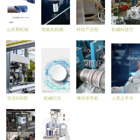
山东塑机辅
智能化机械
科技产品包
机械科技引
机企业 领
科技设备的
装设计中的
领下的赶工
航塑料机械
应用与未来
机械美学
盛世
配套产业高
发展
质量发展
坦克500双
机械纪元
潍坊华孚机
人类之手与
十佳动力首
冷酷之美下
械科技 立
智能科技的
解析 开启
的科技未来
体车库波浪
交融 探索
智慧工厂探
板设备的优
机械科技的
秘之旅
质生产供应
新纪元