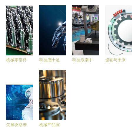
精准舞动的
技与力量的
机械科技的
能绿色铸造
科技之魂
交响曲
融合 智能
机械产品远
机器人的未
销欧美市场
来之路
机械零部件
科技感十足
科技浪潮中
齿轮与未来
加工价格透
的机械臂与
的泰机械展
信息时代下
明度 以北
数据网络
智能制造的
的机械美学
京东方恒盛
机械科技的
未来图景
图鉴
精密机械科
崭新时代
技为例的分
析
矢量驱动未
机械产品宣