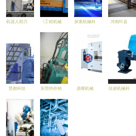
机器人助力
《工程机械
探索机械科
河南叶县
科技冬奥
科技实用手
技之美 高
以机械科技
智能机械点
册》上、下
清背景素材
为引擎，以
亮冰雪赛场
册 一部探
首选千库网
招商引资为
索机械科技
动能，驱动
深度的权威
高质量发展
指南
新篇章
慧都科技
东莞特价销
鼎耀机械
佳凌机械科
机械科技领
售空气滤清
环境试验设
技 专业供
域数字化转
器专用注塑
备领域的专
应高品质色
型的成功典
机厂家选购
业批发厂
母混合、搅
范
指南 价
家，以科技
拌、拌料设
格、厂家与
驱动品质
备