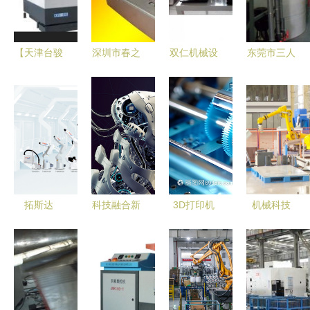
案
测设备产品
产品全览
体系
【天津台骏
深圳市春之
双仁机械设
东莞市三人
机械科技发
辉祥科技有
备 创新科
行环境科技
展有些公
限公司 工
技驱动，引
节水设备产
司】价格,
艺礼品加工
领行业前沿
品列表
厂家,图片,
设备产品全
加工中心,
览
金从其 -
拓斯达
科技融合新
3D打印机
机械科技
以“春暖送
篇章 机器
齿轮系统
驱动现代工
服”回馈客
人、AI与数
精密机械科
业的核心力
户，推出服
码产品的机
技的微型引
量
务套餐优惠
械交响
擎
与产品方案